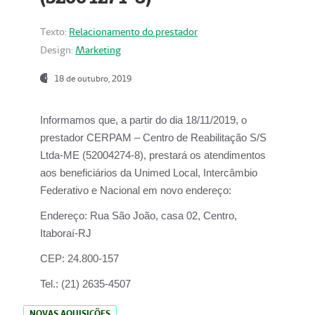
Texto:
Relacionamento do prestador
Design:
Marketing
18 de outubro, 2019
Informamos que, a partir do dia
18/11/2019
, o
prestador
CERPAM – Centro de Reabilitação S/S
Ltda-ME
(52004274-8), prestará os atendimentos
aos beneficiários da
Unimed Local, Intercâmbio
Federativo e Nacional
em novo endereço:
Endereço:
Rua São João, casa 02, Centro,
Itaboraí-RJ
CEP:
24.800-157
Tel.:
(21) 2635-4507
NOVAS AQUISIÇÕES