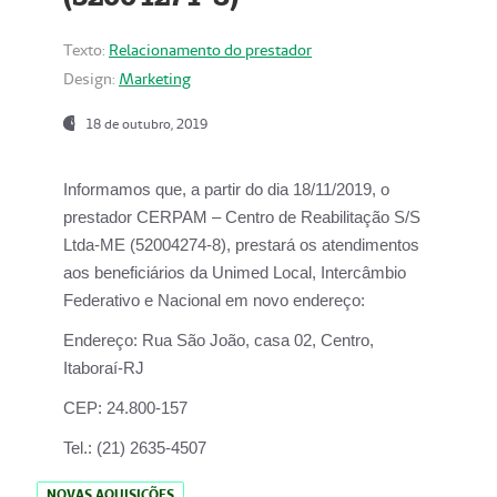
Texto:
Relacionamento do prestador
Design:
Marketing
18 de outubro, 2019
Informamos que, a partir do dia
18/11/2019
, o
prestador
CERPAM – Centro de Reabilitação S/S
Ltda-ME
(52004274-8), prestará os atendimentos
aos beneficiários da
Unimed Local, Intercâmbio
Federativo e Nacional
em novo endereço:
Endereço:
Rua São João, casa 02, Centro,
Itaboraí-RJ
CEP:
24.800-157
Tel.:
(21) 2635-4507
NOVAS AQUISIÇÕES