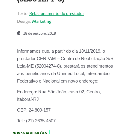
Texto:
Relacionamento do prestador
Design:
Marketing
18 de outubro, 2019
Informamos que, a partir do dia
18/11/2019
, o
prestador
CERPAM – Centro de Reabilitação S/S
Ltda-ME
(52004274-8), prestará os atendimentos
aos beneficiários da
Unimed Local, Intercâmbio
Federativo e Nacional
em novo endereço:
Endereço:
Rua São João, casa 02, Centro,
Itaboraí-RJ
CEP:
24.800-157
Tel.:
(21) 2635-4507
NOVAS AQUISIÇÕES