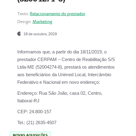
Texto:
Relacionamento do prestador
Design:
Marketing
18 de outubro, 2019
Informamos que, a partir do dia
18/11/2019
, o
prestador
CERPAM – Centro de Reabilitação S/S
Ltda-ME
(52004274-8), prestará os atendimentos
aos beneficiários da
Unimed Local, Intercâmbio
Federativo e Nacional
em novo endereço:
Endereço:
Rua São João, casa 02, Centro,
Itaboraí-RJ
CEP:
24.800-157
Tel.:
(21) 2635-4507
NOVAS AQUISIÇÕES