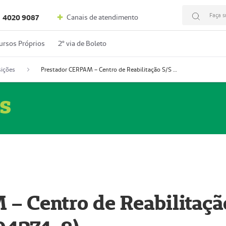
Faça s
Canais de atendimento
4020 9087
ursos Próprios
2º via de Boleto
ições
Prestador CERPAM – Centro de Reabilitação S/S Ltda-ME (52004274-8)
s
– Centro de Reabilitaçã