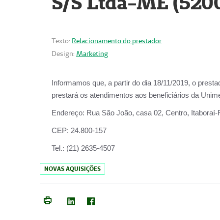
S/S Ltda-ME (520
Texto:
Relacionamento do prestador
Design:
Marketing
Informamos que, a partir do dia
18/11/2019
, o prest
prestará os atendimentos aos beneficiários da
Unime
Endereço:
Rua São João, casa 02, Centro, Itaboraí
CEP:
24.800-157
Tel.:
(21) 2635-4507
NOVAS AQUISIÇÕES