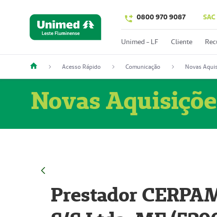
0800 970 9087
SAC
Unimed - LF
Cliente
Rec
Acesso Rápido
Comunicação
Novas Aquis
Novas Aquisiçõe
Prestador CERPAM 