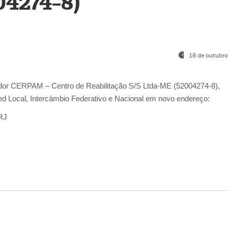
04274-8)
18 de outubro
ador
CERPAM – Centro de Reabilitação S/S Ltda-ME
(52004274-8),
d Local, Intercâmbio Federativo e Nacional
em novo endereço:
-RJ