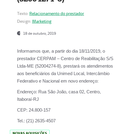
Texto:
Relacionamento do prestador
Design:
Marketing
18 de outubro, 2019
Informamos que, a partir do dia
18/11/2019
, o
prestador
CERPAM – Centro de Reabilitação S/S
Ltda-ME
(52004274-8), prestará os atendimentos
aos beneficiários da
Unimed Local, Intercâmbio
Federativo e Nacional
em novo endereço:
Endereço:
Rua São João, casa 02, Centro,
Itaboraí-RJ
CEP:
24.800-157
Tel.:
(21) 2635-4507
NOVAS AQUISIÇÕES