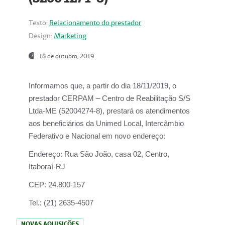
Texto:
Relacionamento do prestador
Design:
Marketing
18 de outubro, 2019
Informamos que, a partir do dia
18/11/2019
, o
prestador
CERPAM – Centro de Reabilitação S/S
Ltda-ME
(52004274-8), prestará os atendimentos
aos beneficiários da
Unimed Local, Intercâmbio
Federativo e Nacional
em novo endereço:
Endereço:
Rua São João, casa 02, Centro,
Itaboraí-RJ
CEP:
24.800-157
Tel.:
(21) 2635-4507
NOVAS AQUISIÇÕES