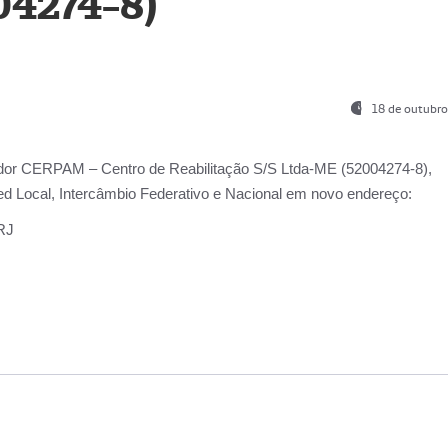
04274-8)
18 de outubro
ador
CERPAM – Centro de Reabilitação S/S Ltda-ME
(52004274-8),
d Local, Intercâmbio Federativo e Nacional
em novo endereço:
-RJ