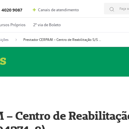
Faça s
Canais de atendimento
4020 9087
ursos Próprios
2º via de Boleto
ições
Prestador CERPAM – Centro de Reabilitação S/S Ltda-ME (52004274-8)
s
– Centro de Reabilitaçã