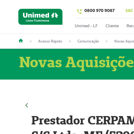
0800 970 9087
SAC
Unimed - LF
Cliente
Rec
Acesso Rápido
Comunicação
Novas Aquis
Novas Aquisiçõe
Prestador CERPAM 