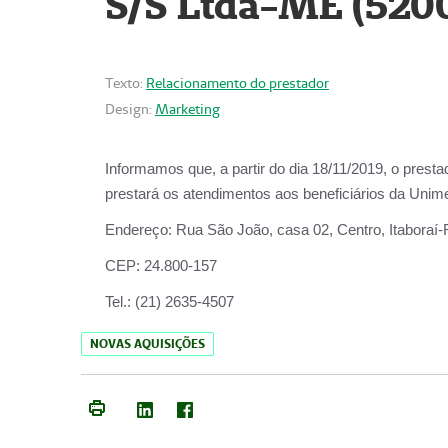
S/S Ltda-ME (520
Texto:
Relacionamento do prestador
Design:
Marketing
Informamos que, a partir do dia
18/11/2019
, o prest
prestará os atendimentos aos beneficiários da
Unime
Endereço:
Rua São João, casa 02, Centro, Itaboraí
CEP:
24.800-157
Tel.:
(21) 2635-4507
NOVAS AQUISIÇÕES