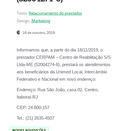
Texto:
Relacionamento do prestador
Design:
Marketing
18 de outubro, 2019
Informamos que, a partir do dia
18/11/2019
, o
prestador
CERPAM – Centro de Reabilitação S/S
Ltda-ME
(52004274-8), prestará os atendimentos
aos beneficiários da
Unimed Local, Intercâmbio
Federativo e Nacional
em novo endereço:
Endereço:
Rua São João, casa 02, Centro,
Itaboraí-RJ
CEP:
24.800-157
Tel.:
(21) 2635-4507
NOVAS AQUISIÇÕES