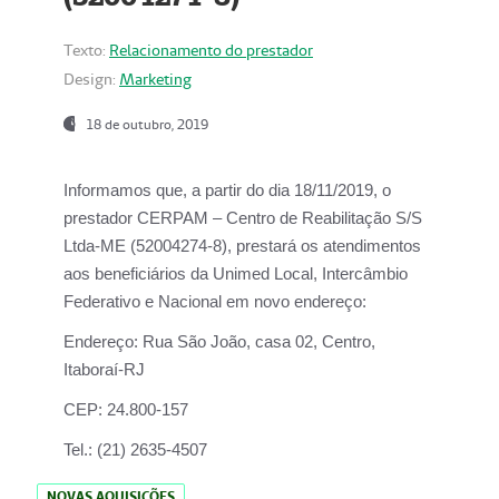
Texto:
Relacionamento do prestador
Design:
Marketing
18 de outubro, 2019
Informamos que, a partir do dia
18/11/2019
, o
prestador
CERPAM – Centro de Reabilitação S/S
Ltda-ME
(52004274-8), prestará os atendimentos
aos beneficiários da
Unimed Local, Intercâmbio
Federativo e Nacional
em novo endereço:
Endereço:
Rua São João, casa 02, Centro,
Itaboraí-RJ
CEP:
24.800-157
Tel.:
(21) 2635-4507
NOVAS AQUISIÇÕES