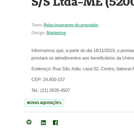
S/S Ltda-ME (520
Texto:
Relacionamento do prestador
Design:
Marketing
Informamos que, a partir do dia
18/11/2019
, o prest
prestará os atendimentos aos beneficiários da
Unime
Endereço:
Rua São João, casa 02, Centro, Itaboraí
CEP:
24.800-157
Tel.:
(21) 2635-4507
NOVAS AQUISIÇÕES