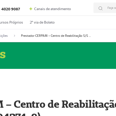
Faça s
Canais de atendimento
4020 9087
ursos Próprios
2º via de Boleto
ições
Prestador CERPAM – Centro de Reabilitação S/S Ltda-ME (52004274-8)
s
– Centro de Reabilitaçã