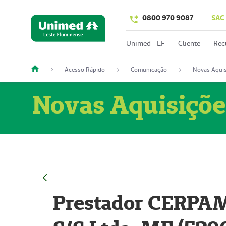
0800 970 9087
SAC
Unimed - LF
Cliente
Rec
Acesso Rápido
Comunicação
Novas Aquis
Novas Aquisiçõe
Prestador CERPAM 