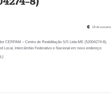
04274-8)
18 de outubro
ador
CERPAM – Centro de Reabilitação S/S Ltda-ME
(52004274-8),
d Local, Intercâmbio Federativo e Nacional
em novo endereço:
-RJ