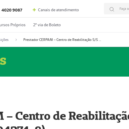
Faça s
Canais de atendimento
4020 9087
ursos Próprios
2º via de Boleto
ições
Prestador CERPAM – Centro de Reabilitação S/S Ltda-ME (52004274-8)
s
– Centro de Reabilitaçã