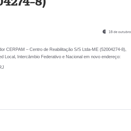
04274-8)
18 de outubro
ador
CERPAM – Centro de Reabilitação S/S Ltda-ME
(52004274-8),
d Local, Intercâmbio Federativo e Nacional
em novo endereço:
-RJ