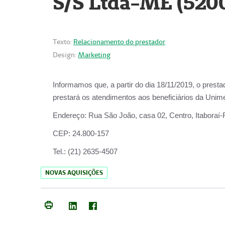
S/S Ltda-ME (520
Texto:
Relacionamento do prestador
Design:
Marketing
Informamos que, a partir do dia
18/11/2019
, o prest
prestará os atendimentos aos beneficiários da
Unime
Endereço:
Rua São João, casa 02, Centro, Itaboraí
CEP:
24.800-157
Tel.:
(21) 2635-4507
NOVAS AQUISIÇÕES