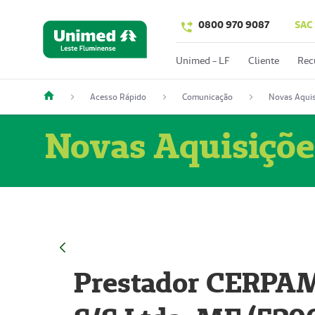
0800 970 9087
SAC
Unimed - LF
Cliente
Rec
Acesso Rápido
Comunicação
Novas Aquis
Novas Aquisiçõe
Prestador CERPAM 