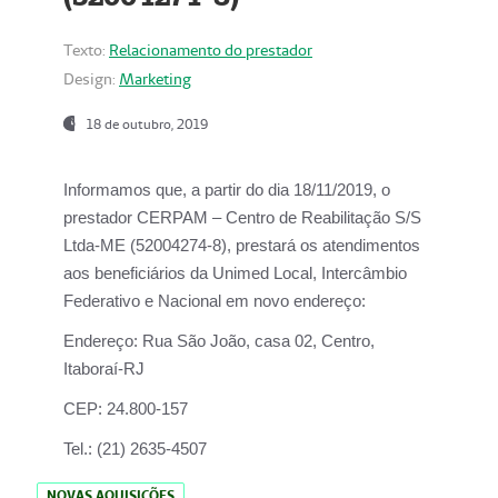
Texto:
Relacionamento do prestador
Design:
Marketing
18 de outubro, 2019
Informamos que, a partir do dia
18/11/2019
, o
prestador
CERPAM – Centro de Reabilitação S/S
Ltda-ME
(52004274-8), prestará os atendimentos
aos beneficiários da
Unimed Local, Intercâmbio
Federativo e Nacional
em novo endereço:
Endereço:
Rua São João, casa 02, Centro,
Itaboraí-RJ
CEP:
24.800-157
Tel.:
(21) 2635-4507
NOVAS AQUISIÇÕES