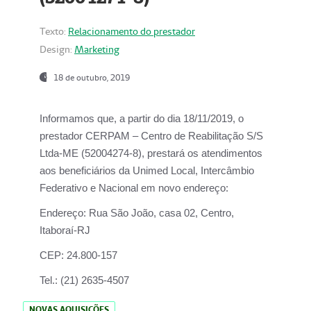
Texto:
Relacionamento do prestador
Design:
Marketing
18 de outubro, 2019
Informamos que, a partir do dia
18/11/2019
, o
prestador
CERPAM – Centro de Reabilitação S/S
Ltda-ME
(52004274-8), prestará os atendimentos
aos beneficiários da
Unimed Local, Intercâmbio
Federativo e Nacional
em novo endereço:
Endereço:
Rua São João, casa 02, Centro,
Itaboraí-RJ
CEP:
24.800-157
Tel.:
(21) 2635-4507
NOVAS AQUISIÇÕES