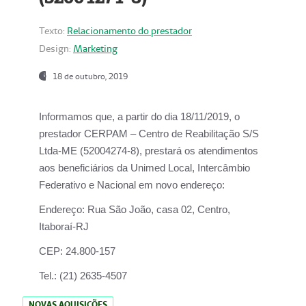
Texto:
Relacionamento do prestador
Design:
Marketing
18 de outubro, 2019
Informamos que, a partir do dia
18/11/2019
, o
prestador
CERPAM – Centro de Reabilitação S/S
Ltda-ME
(52004274-8), prestará os atendimentos
aos beneficiários da
Unimed Local, Intercâmbio
Federativo e Nacional
em novo endereço:
Endereço:
Rua São João, casa 02, Centro,
Itaboraí-RJ
CEP:
24.800-157
Tel.:
(21) 2635-4507
NOVAS AQUISIÇÕES