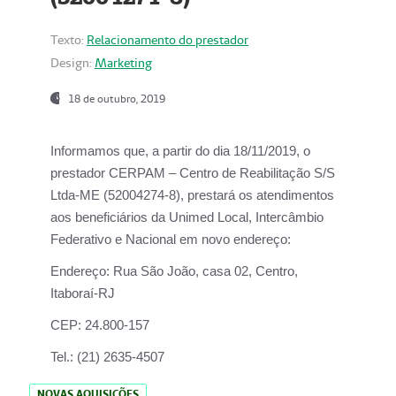
Texto:
Relacionamento do prestador
Design:
Marketing
18 de outubro, 2019
Informamos que, a partir do dia
18/11/2019
, o
prestador
CERPAM – Centro de Reabilitação S/S
Ltda-ME
(52004274-8), prestará os atendimentos
aos beneficiários da
Unimed Local, Intercâmbio
Federativo e Nacional
em novo endereço:
Endereço:
Rua São João, casa 02, Centro,
Itaboraí-RJ
CEP:
24.800-157
Tel.:
(21) 2635-4507
NOVAS AQUISIÇÕES