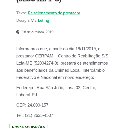
Texto:
Relacionamento do prestador
Design:
Marketing
18 de outubro, 2019
Informamos que, a partir do dia
18/11/2019
, o
prestador
CERPAM – Centro de Reabilitação S/S
Ltda-ME
(52004274-8), prestará os atendimentos
aos beneficiários da
Unimed Local, Intercâmbio
Federativo e Nacional
em novo endereço:
Endereço:
Rua São João, casa 02, Centro,
Itaboraí-RJ
CEP:
24.800-157
Tel.:
(21) 2635-4507
NOVAS AQUISIÇÕES