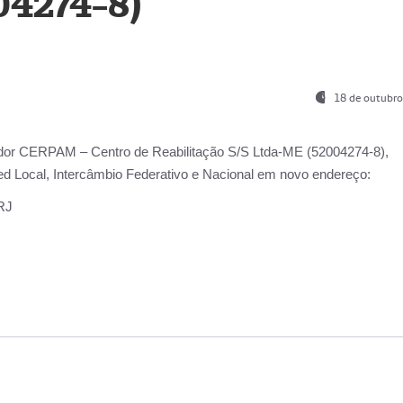
04274-8)
18 de outubro
ador
CERPAM – Centro de Reabilitação S/S Ltda-ME
(52004274-8),
d Local, Intercâmbio Federativo e Nacional
em novo endereço:
-RJ