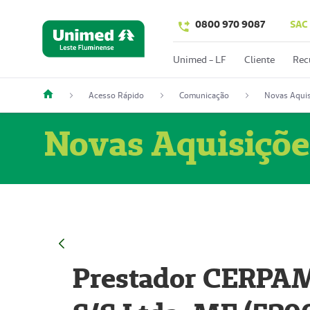
0800 970 9087
SAC
Unimed - LF
Cliente
Rec
Acesso Rápido
Comunicação
Novas Aquis
Novas Aquisiçõe
Prestador CERPAM 