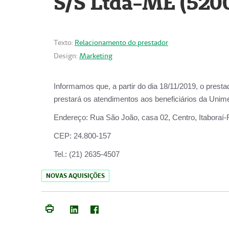
S/S Ltda-ME (520
Texto:
Relacionamento do prestador
Design:
Marketing
Informamos que, a partir do dia
18/11/2019
, o prest
prestará os atendimentos aos beneficiários da
Unime
Endereço:
Rua São João, casa 02, Centro, Itaboraí
CEP:
24.800-157
Tel.:
(21) 2635-4507
NOVAS AQUISIÇÕES