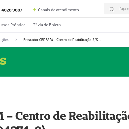
Faça s
Canais de atendimento
4020 9087
ursos Próprios
2º via de Boleto
ições
Prestador CERPAM – Centro de Reabilitação S/S Ltda-ME (52004274-8)
s
– Centro de Reabilitaçã