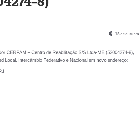
04274-8)
18 de outubro
ador
CERPAM – Centro de Reabilitação S/S Ltda-ME
(52004274-8),
d Local, Intercâmbio Federativo e Nacional
em novo endereço:
-RJ