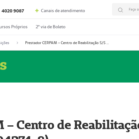
Faça s
Canais de atendimento
4020 9087
ursos Próprios
2º via de Boleto
ições
Prestador CERPAM – Centro de Reabilitação S/S Ltda-ME (52004274-8)
s
– Centro de Reabilitaçã