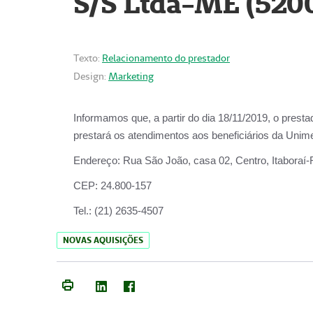
S/S Ltda-ME (520
Texto:
Relacionamento do prestador
Design:
Marketing
Informamos que, a partir do dia
18/11/2019
, o prest
prestará os atendimentos aos beneficiários da
Unime
Endereço:
Rua São João, casa 02, Centro, Itaboraí
CEP:
24.800-157
Tel.:
(21) 2635-4507
NOVAS AQUISIÇÕES