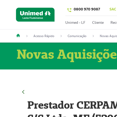
0800 970 9087
SAC
Unimed - LF
Cliente
Rec
Acesso Rápido
Comunicação
Novas Aquis
Novas Aquisiçõe
Prestador CERPAM 