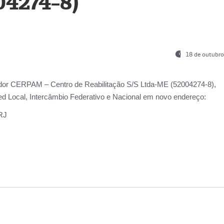
04274-8)
18 de outubro
ador
CERPAM – Centro de Reabilitação S/S Ltda-ME
(52004274-8),
d Local, Intercâmbio Federativo e Nacional
em novo endereço:
-RJ