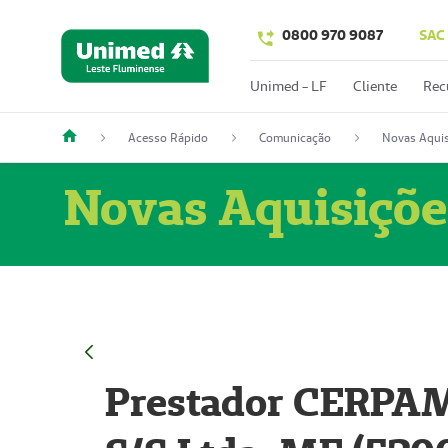
0800 970 9087
SAC
Unimed - LF
Cliente
Rec
Acesso Rápido
Comunicação
Novas Aquis
Novas Aquisiçõe
Prestador CERPAM 