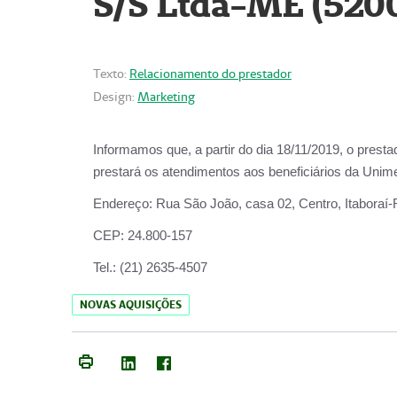
S/S Ltda-ME (520
Texto:
Relacionamento do prestador
Design:
Marketing
Informamos que, a partir do dia
18/11/2019
, o prest
prestará os atendimentos aos beneficiários da
Unime
Endereço:
Rua São João, casa 02, Centro, Itaboraí
CEP:
24.800-157
Tel.:
(21) 2635-4507
NOVAS AQUISIÇÕES