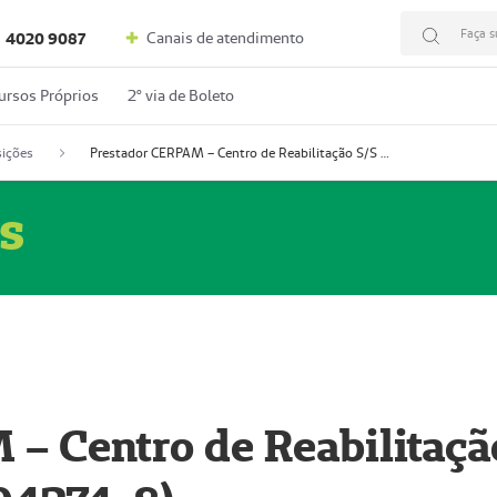
Faça s
Canais de atendimento
4020 9087
ursos Próprios
2º via de Boleto
ições
Prestador CERPAM – Centro de Reabilitação S/S Ltda-ME (52004274-8)
s
– Centro de Reabilitaçã