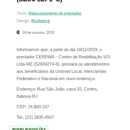
Texto:
Relacionamento do prestador
Design:
Marketing
18 de outubro, 2019
Informamos que, a partir do dia
18/11/2019
, o
prestador
CERPAM – Centro de Reabilitação S/S
Ltda-ME
(52004274-8), prestará os atendimentos
aos beneficiários da
Unimed Local, Intercâmbio
Federativo e Nacional
em novo endereço:
Endereço:
Rua São João, casa 02, Centro,
Itaboraí-RJ
CEP:
24.800-157
Tel.:
(21) 2635-4507
NOVAS AQUISIÇÕES