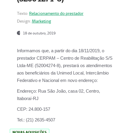
Texto:
Relacionamento do prestador
Design:
Marketing
18 de outubro, 2019
Informamos que, a partir do dia
18/11/2019
, o
prestador
CERPAM – Centro de Reabilitação S/S
Ltda-ME
(52004274-8), prestará os atendimentos
aos beneficiários da
Unimed Local, Intercâmbio
Federativo e Nacional
em novo endereço:
Endereço:
Rua São João, casa 02, Centro,
Itaboraí-RJ
CEP:
24.800-157
Tel.:
(21) 2635-4507
NOVAS AQUISIÇÕES