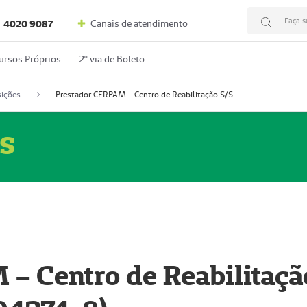
Faça s
Canais de atendimento
4020 9087
ursos Próprios
2º via de Boleto
ições
Prestador CERPAM – Centro de Reabilitação S/S Ltda-ME (52004274-8)
s
– Centro de Reabilitaçã