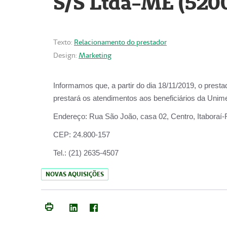
S/S Ltda-ME (520
Texto:
Relacionamento do prestador
Design:
Marketing
Informamos que, a partir do dia
18/11/2019
, o prest
prestará os atendimentos aos beneficiários da
Unime
Endereço:
Rua São João, casa 02, Centro, Itaboraí
CEP:
24.800-157
Tel.:
(21) 2635-4507
NOVAS AQUISIÇÕES