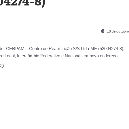
04274-8)
18 de outubro
ador
CERPAM – Centro de Reabilitação S/S Ltda-ME
(52004274-8),
d Local, Intercâmbio Federativo e Nacional
em novo endereço:
-RJ