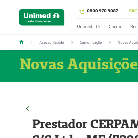
0800 970 9087
SAC
Unimed - LF
Cliente
Rec
Acesso Rápido
Comunicação
Novas Aquis
Novas Aquisiçõe
Prestador CERPAM 