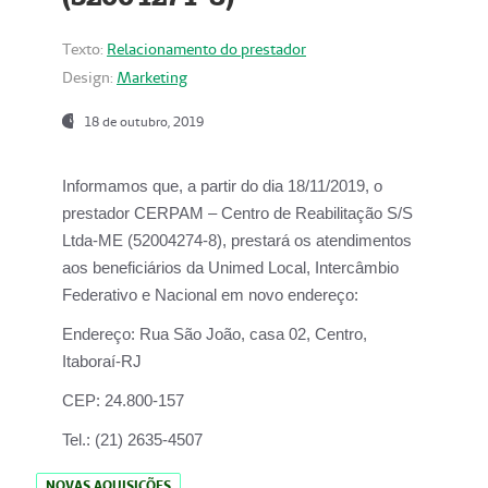
Texto:
Relacionamento do prestador
Design:
Marketing
18 de outubro, 2019
Informamos que, a partir do dia
18/11/2019
, o
prestador
CERPAM – Centro de Reabilitação S/S
Ltda-ME
(52004274-8), prestará os atendimentos
aos beneficiários da
Unimed Local, Intercâmbio
Federativo e Nacional
em novo endereço:
Endereço:
Rua São João, casa 02, Centro,
Itaboraí-RJ
CEP:
24.800-157
Tel.:
(21) 2635-4507
NOVAS AQUISIÇÕES