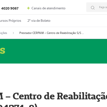
Faça s
Canais de atendimento
4020 9087
ursos Próprios
2º via de Boleto
ições
Prestador CERPAM – Centro de Reabilitação S/S Ltda-ME (52004274-8)
s
– Centro de Reabilitaçã