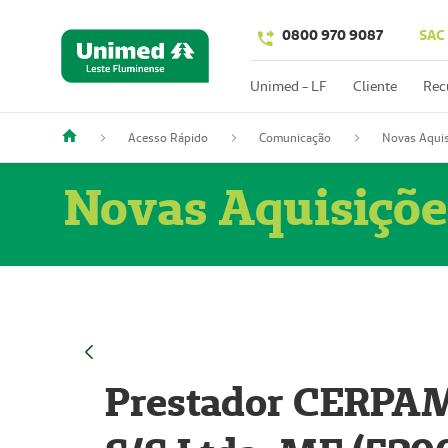
0800 970 9087
SAC
Unimed - LF
Cliente
Rec
Acesso Rápido
Comunicação
Novas Aquis
Novas Aquisiçõe
Prestador CERPAM 