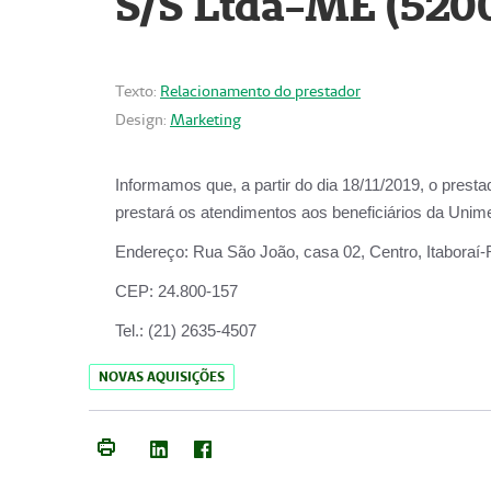
S/S Ltda-ME (520
Texto:
Relacionamento do prestador
Design:
Marketing
Informamos que, a partir do dia
18/11/2019
, o prest
prestará os atendimentos aos beneficiários da
Unime
Endereço:
Rua São João, casa 02, Centro, Itaboraí
CEP:
24.800-157
Tel.:
(21) 2635-4507
NOVAS AQUISIÇÕES