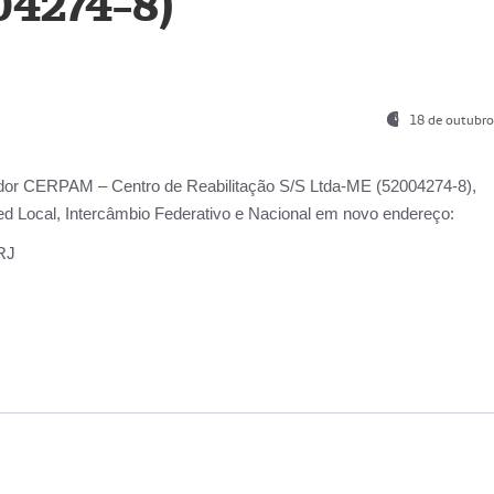
04274-8)
18 de outubro
ador
CERPAM – Centro de Reabilitação S/S Ltda-ME
(52004274-8),
d Local, Intercâmbio Federativo e Nacional
em novo endereço:
-RJ