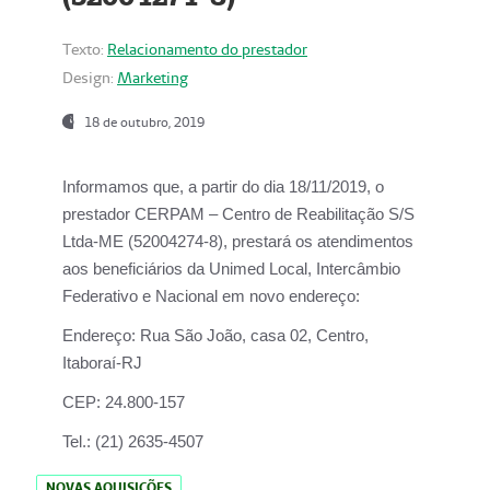
Texto:
Relacionamento do prestador
Design:
Marketing
18 de outubro, 2019
Informamos que, a partir do dia
18/11/2019
, o
prestador
CERPAM – Centro de Reabilitação S/S
Ltda-ME
(52004274-8), prestará os atendimentos
aos beneficiários da
Unimed Local, Intercâmbio
Federativo e Nacional
em novo endereço:
Endereço:
Rua São João, casa 02, Centro,
Itaboraí-RJ
CEP:
24.800-157
Tel.:
(21) 2635-4507
NOVAS AQUISIÇÕES