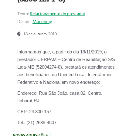
Texto:
Relacionamento do prestador
Design:
Marketing
18 de outubro, 2019
Informamos que, a partir do dia
18/11/2019
, o
prestador
CERPAM – Centro de Reabilitação S/S
Ltda-ME
(52004274-8), prestará os atendimentos
aos beneficiários da
Unimed Local, Intercâmbio
Federativo e Nacional
em novo endereço:
Endereço:
Rua São João, casa 02, Centro,
Itaboraí-RJ
CEP:
24.800-157
Tel.:
(21) 2635-4507
NOVAS AQUISIÇÕES