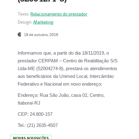
Texto:
Relacionamento do prestador
Design:
Marketing
18 de outubro, 2019
Informamos que, a partir do dia
18/11/2019
, o
prestador
CERPAM – Centro de Reabilitação S/S
Ltda-ME
(52004274-8), prestará os atendimentos
aos beneficiários da
Unimed Local, Intercâmbio
Federativo e Nacional
em novo endereço:
Endereço:
Rua São João, casa 02, Centro,
Itaboraí-RJ
CEP:
24.800-157
Tel.:
(21) 2635-4507
NOVAS AQUISIÇÕES