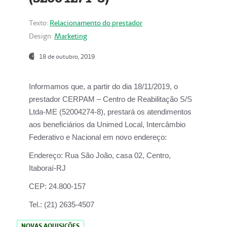
Texto:
Relacionamento do prestador
Design:
Marketing
18 de outubro, 2019
Informamos que, a partir do dia
18/11/2019
, o
prestador
CERPAM – Centro de Reabilitação S/S
Ltda-ME
(52004274-8), prestará os atendimentos
aos beneficiários da
Unimed Local, Intercâmbio
Federativo e Nacional
em novo endereço:
Endereço:
Rua São João, casa 02, Centro,
Itaboraí-RJ
CEP:
24.800-157
Tel.:
(21) 2635-4507
NOVAS AQUISIÇÕES