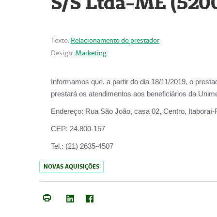
S/S Ltda-ME (520
Texto:
Relacionamento do prestador
Design:
Marketing
Informamos que, a partir do dia
18/11/2019
, o prest
prestará os atendimentos aos beneficiários da
Unime
Endereço:
Rua São João, casa 02, Centro, Itaboraí
CEP:
24.800-157
Tel.:
(21) 2635-4507
NOVAS AQUISIÇÕES