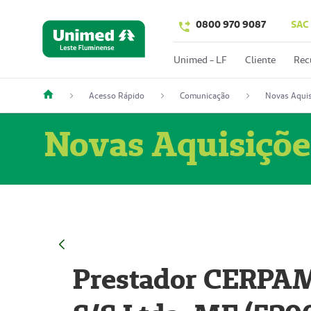
0800 970 9087
SAC
Unimed - LF
Cliente
Rec
Acesso Rápido
Comunicação
Novas Aquis
Novas Aquisiçõe
Prestador CERPAM 