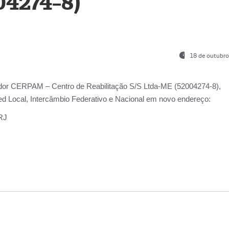
04274-8)
18 de outubro
ador
CERPAM – Centro de Reabilitação S/S Ltda-ME
(52004274-8),
d Local, Intercâmbio Federativo e Nacional
em novo endereço:
-RJ