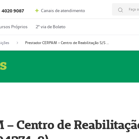
Faça s
Canais de atendimento
4020 9087
ursos Próprios
2º via de Boleto
ições
Prestador CERPAM – Centro de Reabilitação S/S Ltda-ME (52004274-8)
s
– Centro de Reabilitaçã