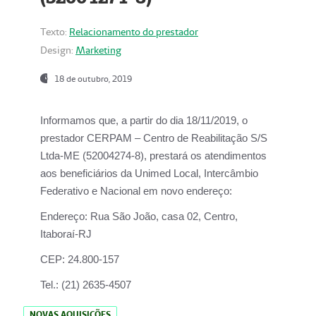
Texto:
Relacionamento do prestador
Design:
Marketing
18 de outubro, 2019
Informamos que, a partir do dia
18/11/2019
, o
prestador
CERPAM – Centro de Reabilitação S/S
Ltda-ME
(52004274-8), prestará os atendimentos
aos beneficiários da
Unimed Local, Intercâmbio
Federativo e Nacional
em novo endereço:
Endereço:
Rua São João, casa 02, Centro,
Itaboraí-RJ
CEP:
24.800-157
Tel.:
(21) 2635-4507
NOVAS AQUISIÇÕES