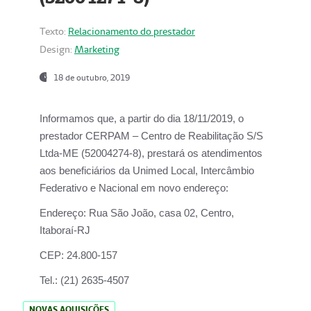
Texto:
Relacionamento do prestador
Design:
Marketing
18 de outubro, 2019
Informamos que, a partir do dia
18/11/2019
, o
prestador
CERPAM – Centro de Reabilitação S/S
Ltda-ME
(52004274-8), prestará os atendimentos
aos beneficiários da
Unimed Local, Intercâmbio
Federativo e Nacional
em novo endereço:
Endereço:
Rua São João, casa 02, Centro,
Itaboraí-RJ
CEP:
24.800-157
Tel.:
(21) 2635-4507
NOVAS AQUISIÇÕES