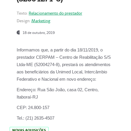
Texto:
Relacionamento do prestador
Design:
Marketing
18 de outubro, 2019
Informamos que, a partir do dia
18/11/2019
, o
prestador
CERPAM – Centro de Reabilitação S/S
Ltda-ME
(52004274-8), prestará os atendimentos
aos beneficiários da
Unimed Local, Intercâmbio
Federativo e Nacional
em novo endereço:
Endereço:
Rua São João, casa 02, Centro,
Itaboraí-RJ
CEP:
24.800-157
Tel.:
(21) 2635-4507
NOVAS AQUISIÇÕES