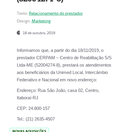
Texto:
Relacionamento do prestador
Design:
Marketing
18 de outubro, 2019
Informamos que, a partir do dia
18/11/2019
, o
prestador
CERPAM – Centro de Reabilitação S/S
Ltda-ME
(52004274-8), prestará os atendimentos
aos beneficiários da
Unimed Local, Intercâmbio
Federativo e Nacional
em novo endereço:
Endereço:
Rua São João, casa 02, Centro,
Itaboraí-RJ
CEP:
24.800-157
Tel.:
(21) 2635-4507
NOVAS AQUISIÇÕES