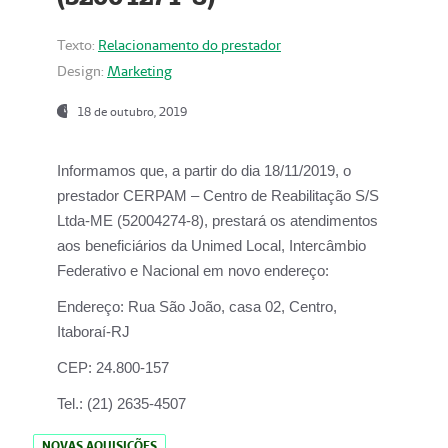
Texto:
Relacionamento do prestador
Design:
Marketing
18 de outubro, 2019
Informamos que, a partir do dia
18/11/2019
, o
prestador
CERPAM – Centro de Reabilitação S/S
Ltda-ME
(52004274-8), prestará os atendimentos
aos beneficiários da
Unimed Local, Intercâmbio
Federativo e Nacional
em novo endereço:
Endereço:
Rua São João, casa 02, Centro,
Itaboraí-RJ
CEP:
24.800-157
Tel.:
(21) 2635-4507
NOVAS AQUISIÇÕES