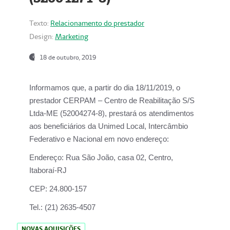
Texto:
Relacionamento do prestador
Design:
Marketing
18 de outubro, 2019
Informamos que, a partir do dia
18/11/2019
, o
prestador
CERPAM – Centro de Reabilitação S/S
Ltda-ME
(52004274-8), prestará os atendimentos
aos beneficiários da
Unimed Local, Intercâmbio
Federativo e Nacional
em novo endereço:
Endereço:
Rua São João, casa 02, Centro,
Itaboraí-RJ
CEP:
24.800-157
Tel.:
(21) 2635-4507
NOVAS AQUISIÇÕES