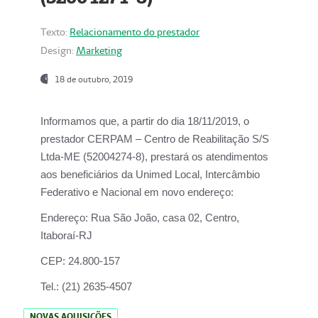
Texto:
Relacionamento do prestador
Design:
Marketing
18 de outubro, 2019
Informamos que, a partir do dia
18/11/2019
, o
prestador
CERPAM – Centro de Reabilitação S/S
Ltda-ME
(52004274-8), prestará os atendimentos
aos beneficiários da
Unimed Local, Intercâmbio
Federativo e Nacional
em novo endereço:
Endereço:
Rua São João, casa 02, Centro,
Itaboraí-RJ
CEP:
24.800-157
Tel.:
(21) 2635-4507
NOVAS AQUISIÇÕES