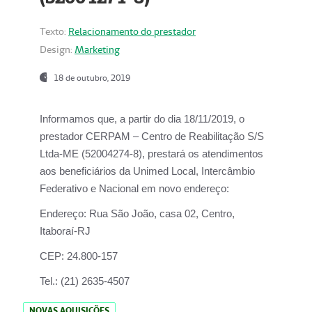
Texto:
Relacionamento do prestador
Design:
Marketing
18 de outubro, 2019
Informamos que, a partir do dia
18/11/2019
, o
prestador
CERPAM – Centro de Reabilitação S/S
Ltda-ME
(52004274-8), prestará os atendimentos
aos beneficiários da
Unimed Local, Intercâmbio
Federativo e Nacional
em novo endereço:
Endereço:
Rua São João, casa 02, Centro,
Itaboraí-RJ
CEP:
24.800-157
Tel.:
(21) 2635-4507
NOVAS AQUISIÇÕES