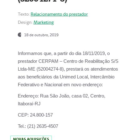
Texto:
Relacionamento do prestador
Design:
Marketing
18 de outubro, 2019
Informamos que, a partir do dia
18/11/2019
, o
prestador
CERPAM – Centro de Reabilitação S/S
Ltda-ME
(52004274-8), prestará os atendimentos
aos beneficiários da
Unimed Local, Intercâmbio
Federativo e Nacional
em novo endereço:
Endereço:
Rua São João, casa 02, Centro,
Itaboraí-RJ
CEP:
24.800-157
Tel.:
(21) 2635-4507
NOVAS AQUISIÇÕES