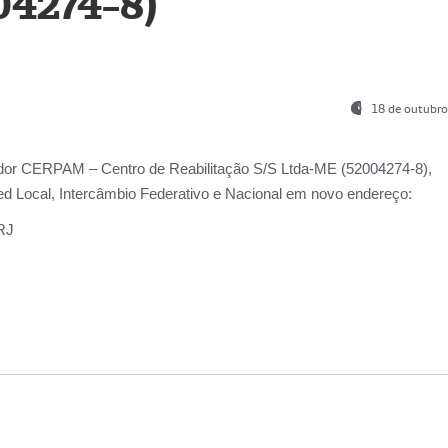
04274-8)
18 de outubro
ador
CERPAM – Centro de Reabilitação S/S Ltda-ME
(52004274-8),
d Local, Intercâmbio Federativo e Nacional
em novo endereço:
-RJ