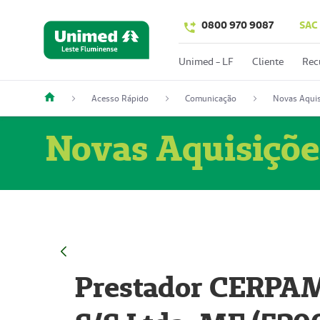
0800 970 9087
SAC
Unimed - LF
Cliente
Rec
Acesso Rápido
Comunicação
Novas Aquis
Novas Aquisiçõe
Prestador CERPAM 