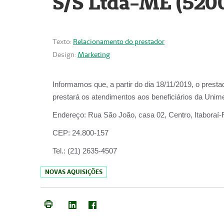
S/S Ltda-ME (520
Texto:
Relacionamento do prestador
Design:
Marketing
Informamos que, a partir do dia
18/11/2019
, o prest
prestará os atendimentos aos beneficiários da
Unime
Endereço:
Rua São João, casa 02, Centro, Itaboraí
CEP:
24.800-157
Tel.:
(21) 2635-4507
NOVAS AQUISIÇÕES