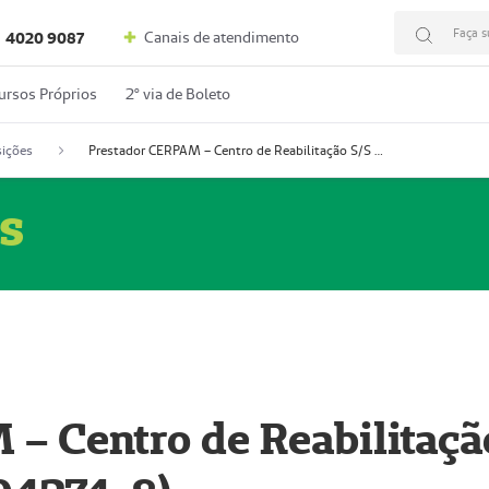
Faça s
Canais de atendimento
4020 9087
ursos Próprios
2º via de Boleto
ições
Prestador CERPAM – Centro de Reabilitação S/S Ltda-ME (52004274-8)
s
– Centro de Reabilitaçã