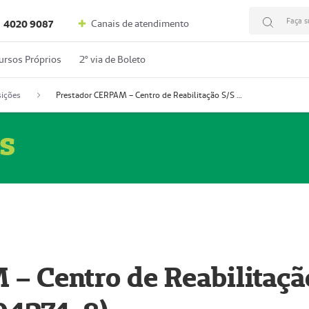
Faça s
Canais de atendimento
4020 9087
ursos Próprios
2º via de Boleto
ições
Prestador CERPAM – Centro de Reabilitação S/S Ltda-ME (52004274-8)
s
– Centro de Reabilitaçã