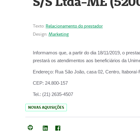
S/S Ltda-ME (520
Texto:
Relacionamento do prestador
Design:
Marketing
Informamos que, a partir do dia
18/11/2019
, o prest
prestará os atendimentos aos beneficiários da
Unime
Endereço:
Rua São João, casa 02, Centro, Itaboraí
CEP:
24.800-157
Tel.:
(21) 2635-4507
NOVAS AQUISIÇÕES