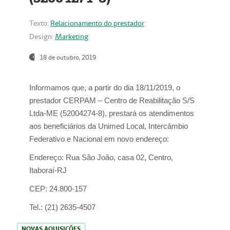
Texto:
Relacionamento do prestador
Design:
Marketing
18 de outubro, 2019
Informamos que, a partir do dia
18/11/2019
, o
prestador
CERPAM – Centro de Reabilitação S/S
Ltda-ME
(52004274-8), prestará os atendimentos
aos beneficiários da
Unimed Local, Intercâmbio
Federativo e Nacional
em novo endereço:
Endereço:
Rua São João, casa 02, Centro,
Itaboraí-RJ
CEP:
24.800-157
Tel.:
(21) 2635-4507
NOVAS AQUISIÇÕES