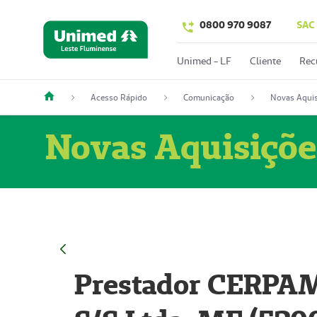
0800 970 9087
SAC
Unimed - LF
Cliente
Rec
Acesso Rápido
Comunicação
Novas Aquis
Novas Aquisiçõe
Prestador CERPAM 