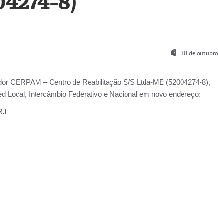
04274-8)
18 de outubro
ador
CERPAM – Centro de Reabilitação S/S Ltda-ME
(52004274-8),
d Local, Intercâmbio Federativo e Nacional
em novo endereço:
-RJ