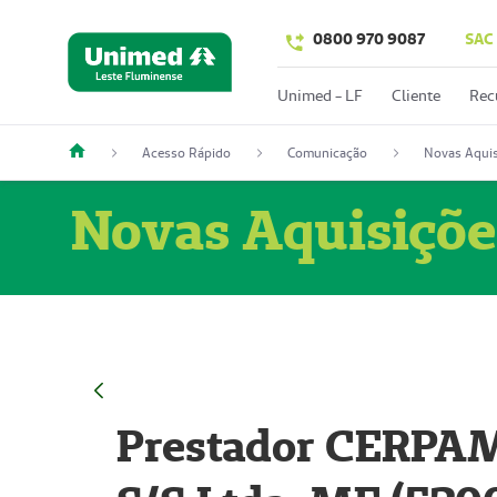
0800 970 9087
SAC
Unimed - LF
Cliente
Rec
Acesso Rápido
Comunicação
Novas Aquis
Novas Aquisiçõe
Prestador CERPAM 