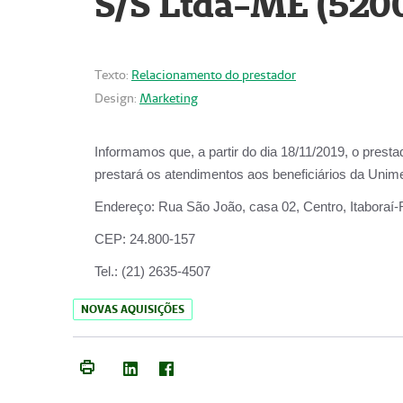
S/S Ltda-ME (520
Texto:
Relacionamento do prestador
Design:
Marketing
Informamos que, a partir do dia
18/11/2019
, o prest
prestará os atendimentos aos beneficiários da
Unime
Endereço:
Rua São João, casa 02, Centro, Itaboraí
CEP:
24.800-157
Tel.:
(21) 2635-4507
NOVAS AQUISIÇÕES