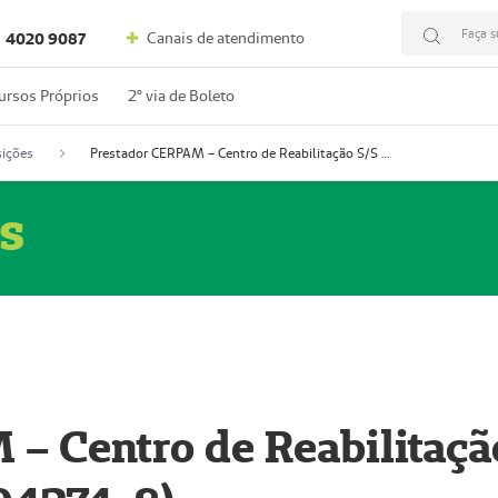
Faça s
Canais de atendimento
4020 9087
ursos Próprios
2º via de Boleto
ições
Prestador CERPAM – Centro de Reabilitação S/S Ltda-ME (52004274-8)
s
– Centro de Reabilitaçã