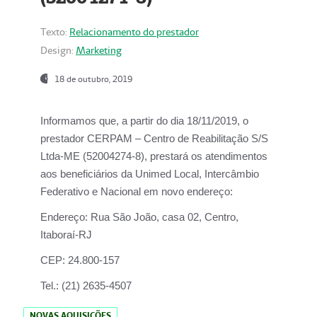
Texto:
Relacionamento do prestador
Design:
Marketing
18 de outubro, 2019
Informamos que, a partir do dia
18/11/2019
, o
prestador
CERPAM – Centro de Reabilitação S/S
Ltda-ME
(52004274-8), prestará os atendimentos
aos beneficiários da
Unimed Local, Intercâmbio
Federativo e Nacional
em novo endereço:
Endereço:
Rua São João, casa 02, Centro,
Itaboraí-RJ
CEP:
24.800-157
Tel.:
(21) 2635-4507
NOVAS AQUISIÇÕES