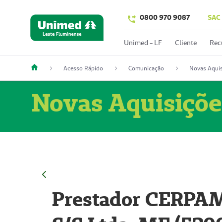
0800 970 9087
SAC
Unimed - LF
Cliente
Rec
Acesso Rápido
Comunicação
Novas Aquis
Novas Aquisiçõe
Prestador CERPAM 