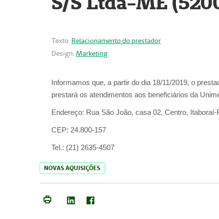
S/S Ltda-ME (520
Texto:
Relacionamento do prestador
Design:
Marketing
Informamos que, a partir do dia
18/11/2019
, o prest
prestará os atendimentos aos beneficiários da
Unime
Endereço:
Rua São João, casa 02, Centro, Itaboraí
CEP:
24.800-157
Tel.:
(21) 2635-4507
NOVAS AQUISIÇÕES