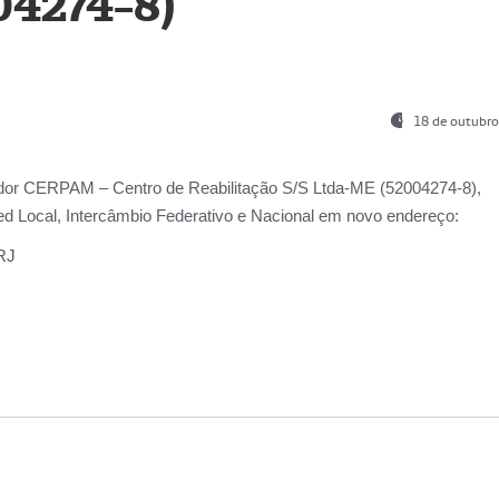
04274-8)
18 de outubro
ador
CERPAM – Centro de Reabilitação S/S Ltda-ME
(52004274-8),
d Local, Intercâmbio Federativo e Nacional
em novo endereço:
-RJ