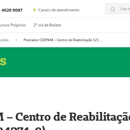
Faça s
Canais de atendimento
4020 9087
ursos Próprios
2º via de Boleto
ições
Prestador CERPAM – Centro de Reabilitação S/S Ltda-ME (52004274-8)
s
– Centro de Reabilitaçã