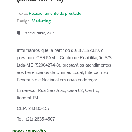
Texto:
Relacionamento do prestador
Design:
Marketing
18 de outubro, 2019
Informamos que, a partir do dia
18/11/2019
, o
prestador
CERPAM – Centro de Reabilitação S/S
Ltda-ME
(52004274-8), prestará os atendimentos
aos beneficiários da
Unimed Local, Intercâmbio
Federativo e Nacional
em novo endereço:
Endereço:
Rua São João, casa 02, Centro,
Itaboraí-RJ
CEP:
24.800-157
Tel.:
(21) 2635-4507
NOVAS AQUISIÇÕES