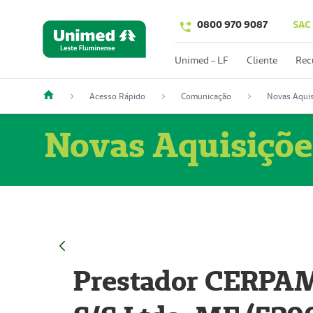
0800 970 9087
SAC
Unimed - LF
Cliente
Rec
Acesso Rápido
Comunicação
Novas Aquis
Novas Aquisiçõe
Prestador CERPAM 