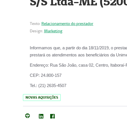
S/S Ltda-ME (520
Texto:
Relacionamento do prestador
Design:
Marketing
Informamos que, a partir do dia
18/11/2019
, o prest
prestará os atendimentos aos beneficiários da
Unime
Endereço:
Rua São João, casa 02, Centro, Itaboraí
CEP:
24.800-157
Tel.:
(21) 2635-4507
NOVAS AQUISIÇÕES