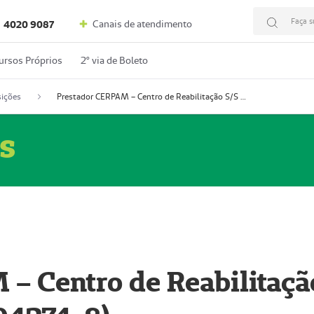
Faça s
Canais de atendimento
4020 9087
ursos Próprios
2º via de Boleto
ições
Prestador CERPAM – Centro de Reabilitação S/S Ltda-ME (52004274-8)
s
– Centro de Reabilitaçã