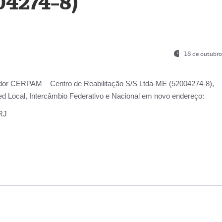
04274-8)
18 de outubro
ador
CERPAM – Centro de Reabilitação S/S Ltda-ME
(52004274-8),
d Local, Intercâmbio Federativo e Nacional
em novo endereço:
-RJ