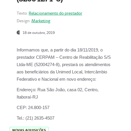
Texto:
Relacionamento do prestador
Design:
Marketing
18 de outubro, 2019
Informamos que, a partir do dia
18/11/2019
, o
prestador
CERPAM – Centro de Reabilitação S/S
Ltda-ME
(52004274-8), prestará os atendimentos
aos beneficiários da
Unimed Local, Intercâmbio
Federativo e Nacional
em novo endereço:
Endereço:
Rua São João, casa 02, Centro,
Itaboraí-RJ
CEP:
24.800-157
Tel.:
(21) 2635-4507
NOVAS AQUISIÇÕES