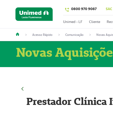
0800 970 9087
SAC
Unimed - LF
Cliente
Rec
Acesso Rápido
Comunicação
Novas Aquis
Novas Aquisiçõe
Prestador Clínica 