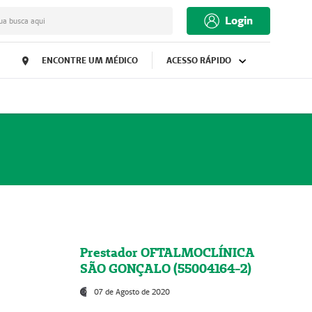
Login
ua busca aqui
ENCONTRE UM MÉDICO
ACESSO RÁPIDO
Prestador OFTALMOCLÍNICA
SÃO GONÇALO (55004164-2)
07 de Agosto de 2020