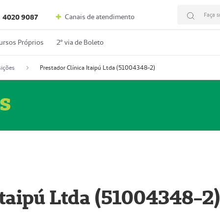
Faça s
Canais de atendimento
4020 9087
ursos Próprios
2º via de Boleto
ições
Prestador Clínica Itaipú Ltda (51004348-2)
s
Itaipú Ltda (51004348-2)